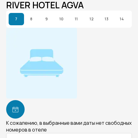
RIVER HOTEL AGVA
7
8
9
10
11
12
13
14
К сожалению, в выбранные вами даты нет свободных
номеров в отеле