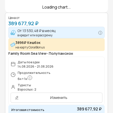
Loading chart...
Цена от
389 677,92 ₽
От
13 530,48 ₽
в месяц
в кредит или в рассрочку
3896₽ Кешбэк
на карту CoralBonus
Family Room Sea View- Полупансион
Даты поездки
14.08.2026 - 21.08.2026
Продолжительность
6
н
+
1
н
Туристы
Взрослых: 2
Изменить
389 677,92 ₽
Итоговая стоимость