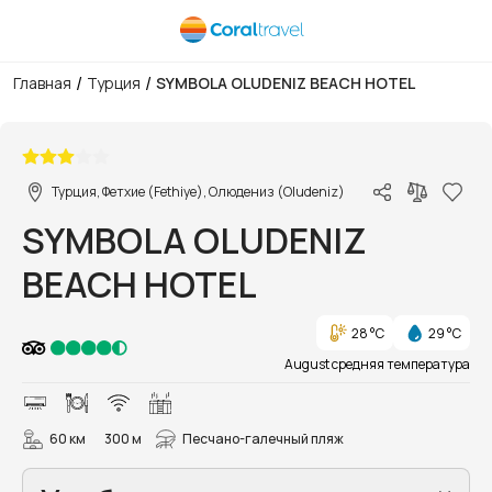
/
/
Главная
Турция
SYMBOLA OLUDENIZ BEACH HOTEL
1/31
Турция, Фетхие (Fethiye), Олюдениз (Oludeniz)
SYMBOLA OLUDENIZ
BEACH HOTEL
28 °C
29 °C
August средняя температура
60 км
300 м
Песчано-галечный пляж