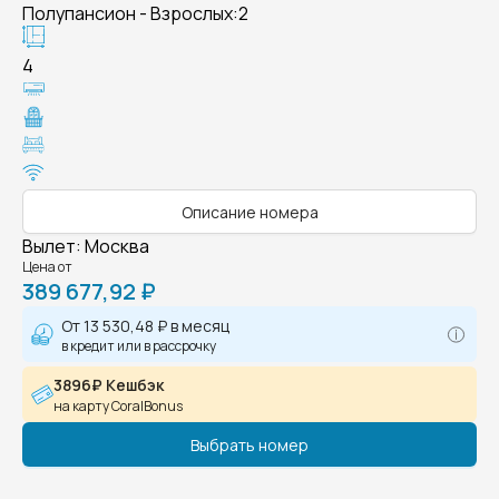
Полупансион - Взрослых:2
4
Описание номера
Вылет
:
Москва
Цена от
389 677,92 ₽
От
13 530,48 ₽
в месяц
в кредит или в рассрочку
3896₽ Кешбэк
на карту CoralBonus
Выбрать номер