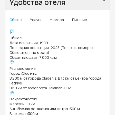
Удобства отеля
Общее
Услуги
Номера
Питание
Общее
Дата основания
:
1999
Последняя реновация
:
2025 (Только в номерах,
Общественные места)
Общая площадь
:
7 000 кв.м.
Расположение
Город
:
Oludeniz
В 200 м от города Oludeniz. В 13 км от центра города
Fethiye
В 60 км от аэропорта Dalaman-DLM
В окрестностях
Магазин
:
10 км
Автобусная остановка или метро
:
300 м
Банкомат
:
300 м