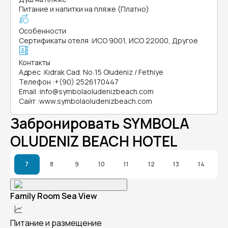
Питание и напитки на пляже (Платно)
Особенности
Сертификаты отеля
:
ИСО 9001, ИСО 22000, Другое
Контакты
Адрес
:
Kıdrak Cad. No:15 Oludeniz / Fethiye
Телефон
:
+(90) 2526170447
Email
:
info@symbolaoludenizbeach.com
Сайт
:
www.symbolaoludenizbeach.com
Забронировать SYMBOLA
OLUDENIZ BEACH HOTEL
7
8
9
10
11
12
13
14
Family Room Sea View
Питание и размещение