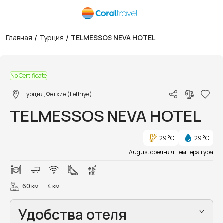
/
/
Главная
Турция
TELMESSOS NEVA HOTEL
1/26
No Certificate
Турция, Фетхие (Fethiye)
TELMESSOS NEVA HOTEL
29 °C
29 °C
August средняя температура
60 км
4 км
Удобства отеля