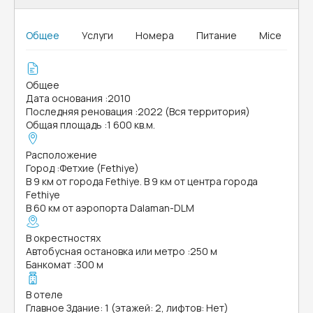
Общее
Услуги
Номера
Питание
Mice
Общее
Дата основания
:
2010
Последняя реновация
:
2022 (Вся территория)
Общая площадь
:
1 600 кв.м.
Расположение
Город
:
Фетхие (Fethiye)
В 9 км от города Fethiye. В 9 км от центра города
Fethiye
В 60 км от аэропорта Dalaman-DLM
В окрестностях
Автобусная остановка или метро
:
250 м
Банкомат
:
300 м
В отеле
Главное Здание: 1 (этажей: 2, лифтов: Нет)