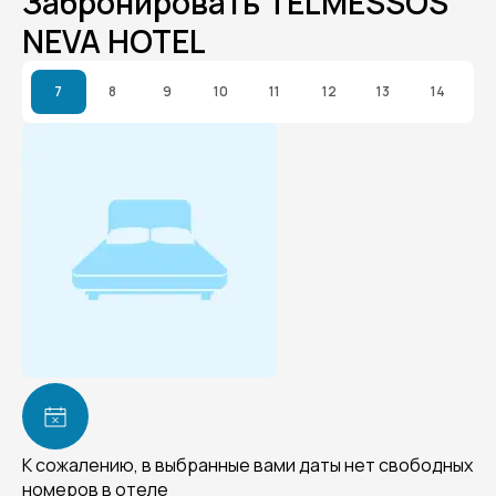
Забронировать TELMESSOS
NEVA HOTEL
7
8
9
10
11
12
13
14
К сожалению, в выбранные вами даты нет свободных
номеров в отеле