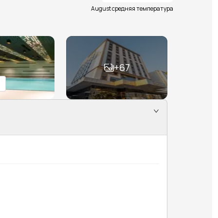
August средняя температура
+
67