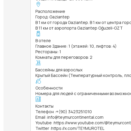
Расположение
Город
:
Gaziantep
В 1 км от города Gaziantep. В 1 км от центра го
В 11 км от аэропорта Gaziantep Oğuzeli-GZT
В отеле
Главное Здание: 1 (этажей: 10, лифтов: 4)
Рестораны: 1
Комнаты для переговоров: 2
Бассейны для взрослых
Крытый Бассейн (Температурный контроль, площ
Особенности
Номера для людей с ограниченными возможно
Контакты
Телефон
:
+(90) 3423251010
Email
:
info@teymurcontinental.com
Youtube
:
https://www.youtube.com/@teymurcont
Twitter
:
https://x.com/TEYMUROTEL