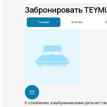
Забронировать TEYM
7 ночей
8 ночей
9
К сожалению, в выбранные вами даты нет с