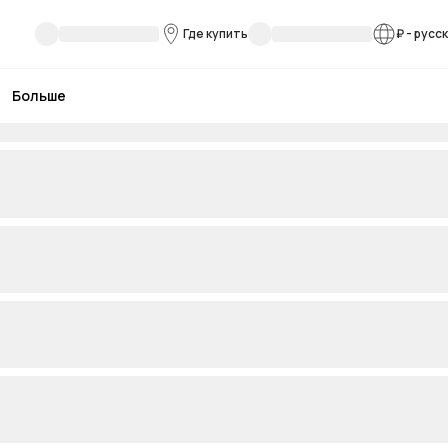
Где купить
₽
-
русс
Больше