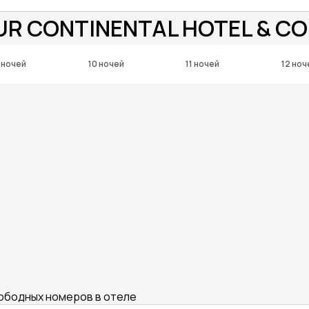
UR CONTINENTAL HOTEL & C
 ночей
10 ночей
11 ночей
12 ноч
вободных номеров в отеле