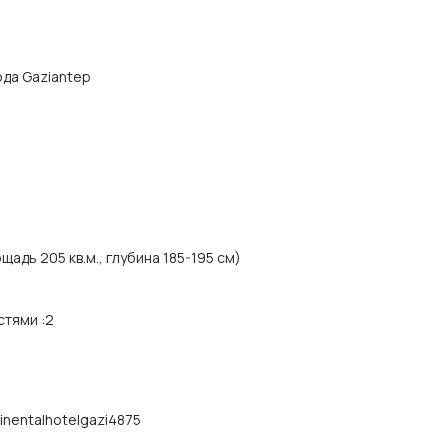
рода Gaziantep
адь 205 кв.м., глубина 185-195 см)
стями
:
2
inentalhotelgazi4875