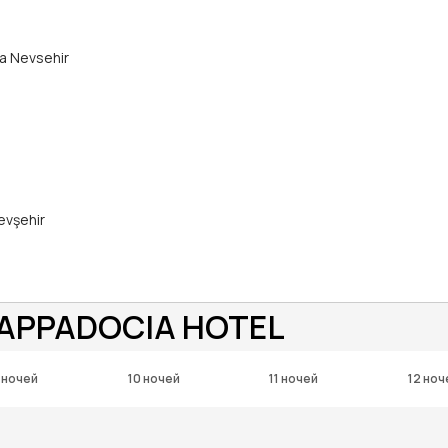
а Nevsehir
evşehir
CAPPADOCIA HOTEL
 ночей
10 ночей
11 ночей
12 ноч