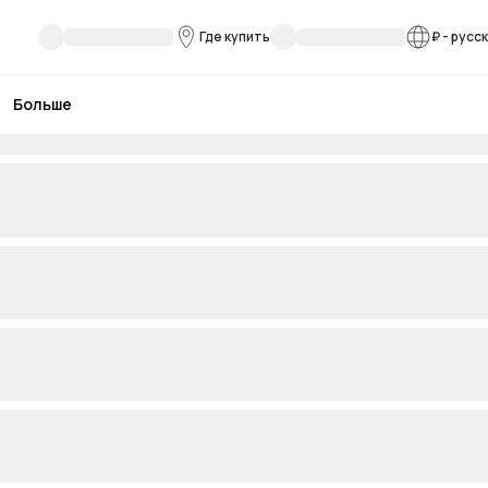
Где купить
₽
-
русс
Больше