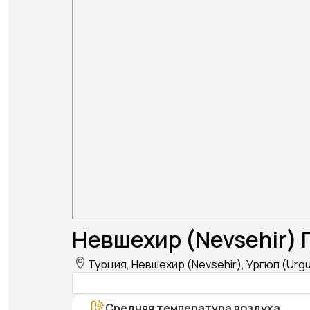
Невшехир (Nevsehir) 
Турция, Невшехир (Nevsehir), Ургюп (Urg
Средняя температура воздуха