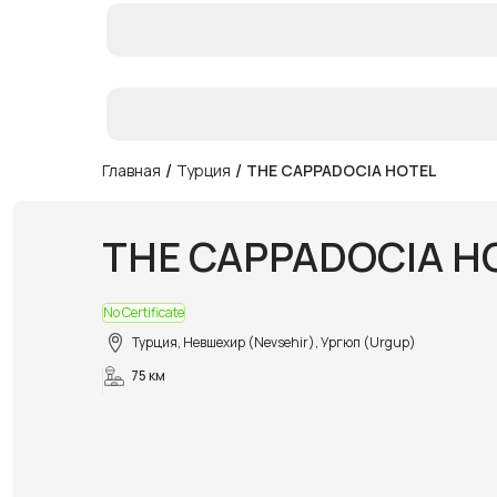
/
/
Главная
Турция
THE CAPPADOCIA HOTEL
THE CAPPADOCIA H
No Certificate
Турция, Невшехир (Nevsehir), Ургюп (Urgup)
75 км