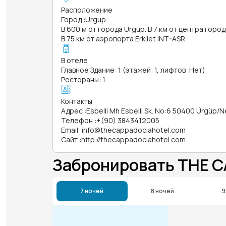
Расположение
Город
:
Urgup
В 600 м от города Urgup. В 7 км от центра город
В 75 км от аэропорта Erkilet INT-ASR
В отеле
Главное Здание: 1 (этажей: 1, лифтов: Нет)
Рестораны: 1
Контакты
Адрес
:
Esbelli Mh Esbelli Sk. No:6 50400 Ürgüp/N
Телефон
:
+(90) 3843412005
Email
:
info@thecappadociahotel.com
Сайт
:
http://thecappadociahotel.com
Забронировать THE 
7 ночей
8 ночей
9