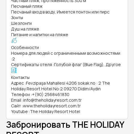
Частный пляж, протяженность 300 м
Песчаный пляж
Песчаный вход в воду, Имеется понтон или пирс
Зонты
Шезлонги
Душ на пляже
Питание и напитки на пляже
Особенности
Номера для людей с ограниченными возможностями
:
2
Сертификаты отеля
:
Голубой флаг (Blue Flag), Другое
Контакты
Адрес
:
Fevzipaşa Mahallesi 4206 sokak no : 2 The
Holiday Resort Hotel No:2 09270 Didim/Aydın
Телефон
:
+(90) 2568461830
Email
:
info@theholidayresort.com.tr
Сайт
:
www.theholidayresort.com.tr
Youtube
:
The Holiday Resort Hotel
Забронировать THE HOLIDAY