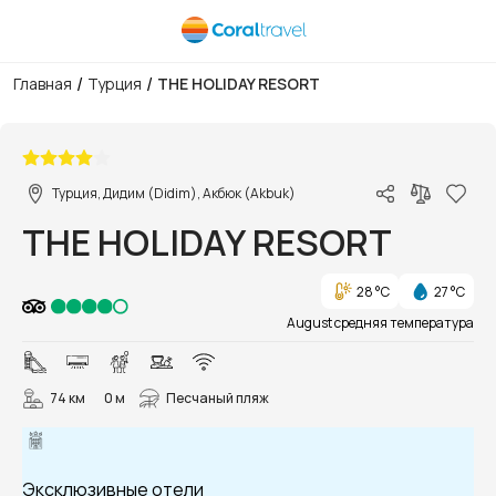
/
/
Главная
Турция
THE HOLIDAY RESORT
1/82
Турция, Дидим (Didim), Акбюк (Akbuk)
THE HOLIDAY RESORT
28 °C
27 °C
August средняя температура
74 км
0 м
Песчаный пляж
Эксклюзивные отели