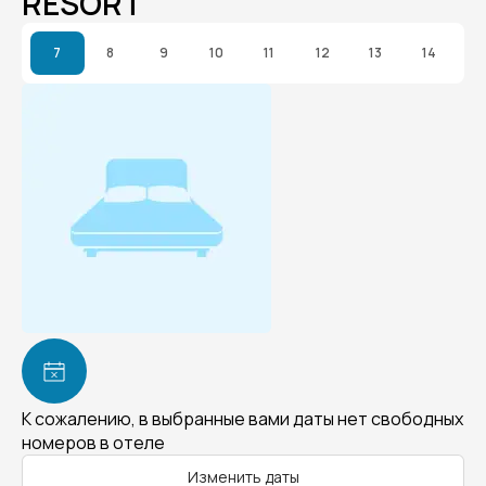
RESORT
7
8
9
10
11
12
13
14
К сожалению, в выбранные вами даты нет свободных
номеров в отеле
Изменить даты