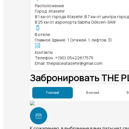
Расположение
Город
:
Atasehir
В 1 км от города Atasehir. В 7 км от центра город
В 25 км от аэропорта Sabiha Gökcen-SAW
В отеле
Главное Здание: 1 (этажей: 1, лифтов: 3)
Контакты
Телефон
:
+(90) 05422617575
Email
:
theplaceatasehir@gmail.com
Забронировать THE P
7 ночей
8 ночей
9
К сожалению, в выбранные вами даты нет с