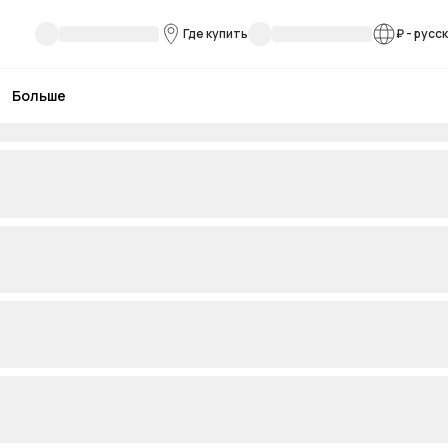
Где купить
₽
-
русс
Больше