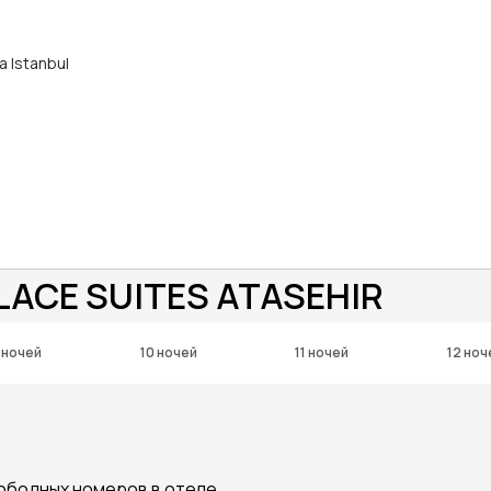
а Istanbul
LACE SUITES ATASEHIR
 ночей
10 ночей
11 ночей
12 ноч
вободных номеров в отеле