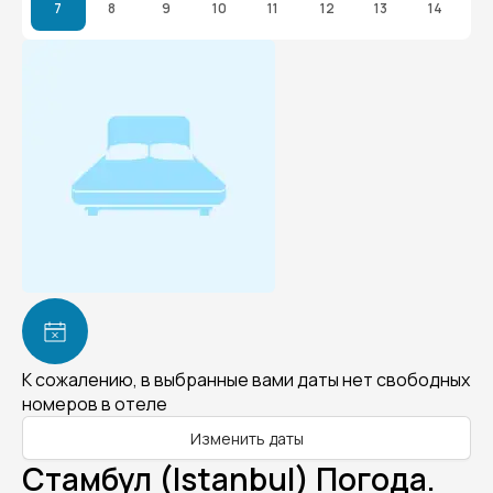
7
8
9
10
11
12
13
14
К сожалению, в выбранные вами даты нет свободных
номеров в отеле
Изменить даты
Стамбул (Istanbul) Погода.