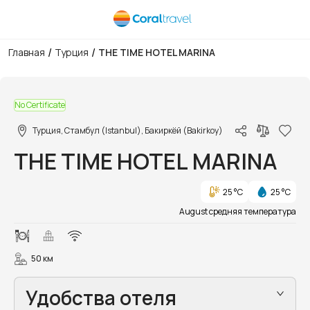
/
/
Главная
Турция
THE TIME HOTEL MARINA
1/46
No Certificate
Турция, Стамбул (Istanbul), Бакиркёй (Bakirkoy)
THE TIME HOTEL MARINA
25 °C
25 °C
August средняя температура
50 км
Удобства отеля