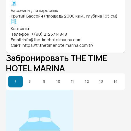
Бассейны для взрослых
Крытый Бассейн (площадь 2000 кв.м., глубина 165 см)
Контакты
Телефон
:
+(90) 2125714848
Email
:
info@thetimehotelmarina.com
Сайт
:
https://tr.thetimehotelmarina.com.tr/
Забронировать THE TIME
HOTEL MARINA
7
8
9
10
11
12
13
14