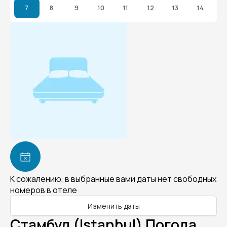
7
8
9
10
11
12
13
14
К сожалению, в выбранные вами даты нет свободных
номеров в отеле
Изменить даты
Стамбул (Istanbul) Погода.