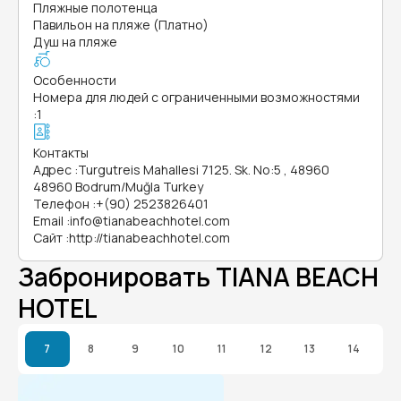
Пляжные полотенца
Павильон на пляже (Платно)
Душ на пляже
Особенности
Номера для людей с ограниченными возможностями
:
1
Контакты
Адрес
:
Turgutreis Mahallesi 7125. Sk. No:5 , 48960
48960 Bodrum/Muğla Turkey
Телефон
:
+(90) 2523826401
Email
:
info@tianabeachhotel.com
Сайт
:
http://tianabeachhotel.com
Забронировать TIANA BEACH
HOTEL
7
8
9
10
11
12
13
14