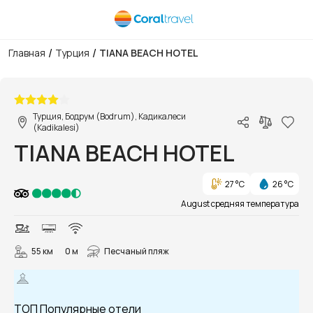
/
/
Главная
Турция
TIANA BEACH HOTEL
1/50
Турция, Бодрум (Bodrum), Кадикалеси
(Kadikalesi)
TIANA BEACH HOTEL
27 °C
26 °C
August средняя температура
55 км
0 м
Песчаный пляж
ТОП Популярные отели