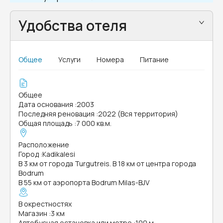
Удобства отеля
Общее
Услуги
Номера
Питание
Общее
Дата основания
:
2003
Последняя реновация
:
2022 (Вся территория)
Общая площадь
:
7 000 кв.м.
Расположение
Город
:
Kadikalesi
В 3 км от города Turgutreis. В 18 км от центра города
Bodrum
В 55 км от аэропорта Bodrum Milas-BJV
В окрестностях
Магазин
:
3 км
Автобусная остановка или метро
:
100 м