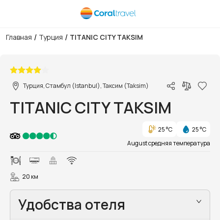
/
/
Главная
Турция
TITANIC CITY TAKSIM
1/7
Турция, Стамбул (Istanbul), Таксим (Taksim)
TITANIC CITY TAKSIM
25 °C
25 °C
August средняя температура
20 км
Удобства отеля