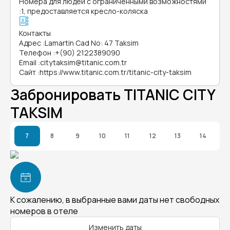
Номера для людей с ограниченными возможностями
:
1, предоставляется кресло-коляска
Контакты
Адрес
:
Lamartin Cad No: 47 Taksim
Телефон
:
+(90) 2122389090
Email
:
citytaksim@titanic.com.tr
Сайт
:
https://www.titanic.com.tr/titanic-city-taksim
Забронировать TITANIC CITY
TAKSIM
7
8
9
10
11
12
13
14
К сожалению, в выбранные вами даты нет свободных
номеров в отеле
Изменить даты