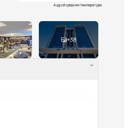
August средняя температура
+
38