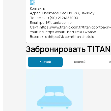
Контакты
Адрес
:
Fisekhane Cad,No: 7/3, Bakirkoy
Телефон
:
+(90) 2124137000
Email
:
port@titanic.com.tr
Сайт
:
https://www.titanic.com.tr/titanicportbakirk
Youtube
:
https://youtu.be/tTmkEGZ5a5c
Вконтакте
:
https://vk.com/titanichotels
Забронировать TITAN
7 ночей
8 ночей
9