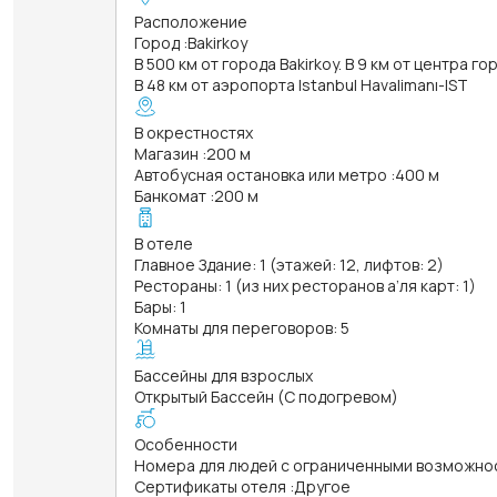
Расположение
Город
:
Bakirkoy
В 500 км от города Bakirkoy. В 9 км от центра го
В 48 км от аэропорта Istanbul Havalimanı-IST
В окрестностях
Магазин
:
200 м
Автобусная остановка или метро
:
400 м
Банкомат
:
200 м
В отеле
Главное Здание: 1 (этажей: 12, лифтов: 2)
Рестораны: 1 (из них ресторанов а’ля карт: 1)
Бары: 1
Комнаты для переговоров: 5
Бассейны для взрослых
Открытый Бассейн (С подогревом)
Особенности
Номера для людей с ограниченными возможно
Сертификаты отеля
:
Другое