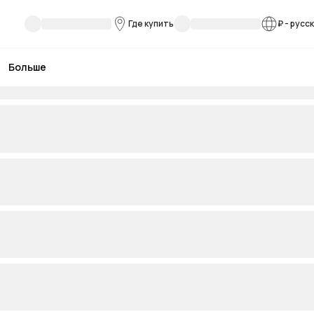
Где купить
₽
-
русс
Больше