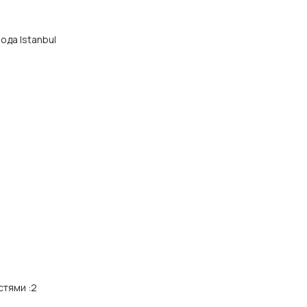
рода Istanbul
стями
:
2