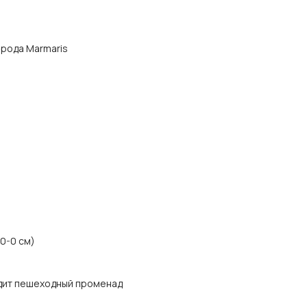
города Marmaris
40-0 см)
одит пешеходный променад