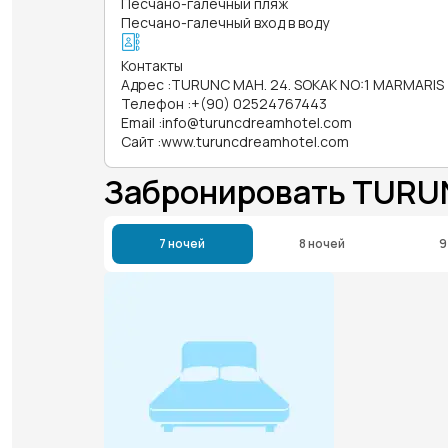
Песчано-галечный пляж
Песчано-галечный вход в воду
Контакты
Адрес
:
TURUNC MAH. 24. SOKAK NO:1 MARMARIS
Телефон
:
+(90) 02524767443
Email
:
info@turuncdreamhotel.com
Сайт
:
www.turuncdreamhotel.com
Забронировать TURU
7 ночей
8 ночей
9