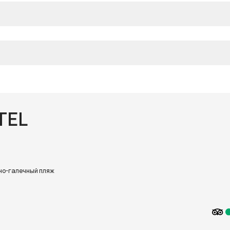
TEL
но-галечный пляж