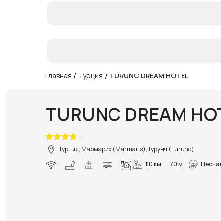
/
/
Главная
Турция
TURUNC DREAM HOTEL
TURUNC DREAM HO
Турция, Мармарис (Marmaris), Турунч (Turunc)
110 км
70 м
Песча