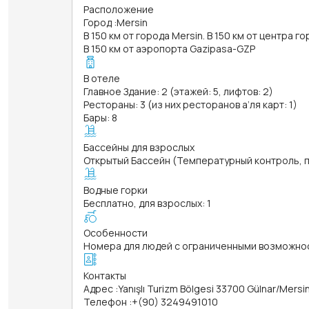
Расположение
Город
:
Mersin
В 150 км от города Mersin. В 150 км от центра г
В 150 км от аэропорта Gazipasa-GZP
В отеле
Главное Здание: 2 (этажей: 5, лифтов: 2)
Рестораны: 3 (из них ресторанов а’ля карт: 1)
Бары: 8
Бассейны для взрослых
Открытый Бассейн (Температурный контроль, пл
Водные горки
Бесплатно, для взрослых: 1
Особенности
Номера для людей с ограниченными возможно
Контакты
Адрес
:
Yanışlı Turizm Bölgesi 33700 Gülnar/Mersi
Телефон
:
+(90) 3249491010