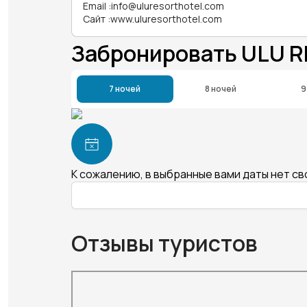
Email
:
info@uluresorthotel.com
Сайт
:
www.uluresorthotel.com
Забронировать ULU 
7 ночей
8 ночей
9
К сожалению, в выбранные вами даты нет с
Отзывы туристов