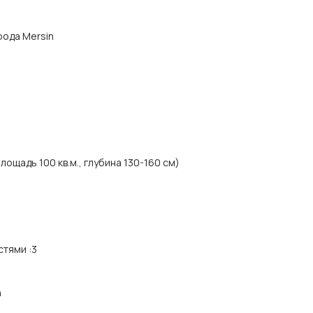
орода Mersin
ощадь 100 кв.м., глубина 130-160 см)
стями
:
3
n