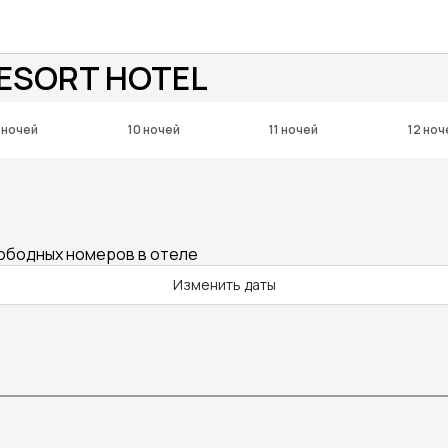
RESORT HOTEL
 ночей
10 ночей
11 ночей
12 ноч
вободных номеров в отеле
Изменить даты