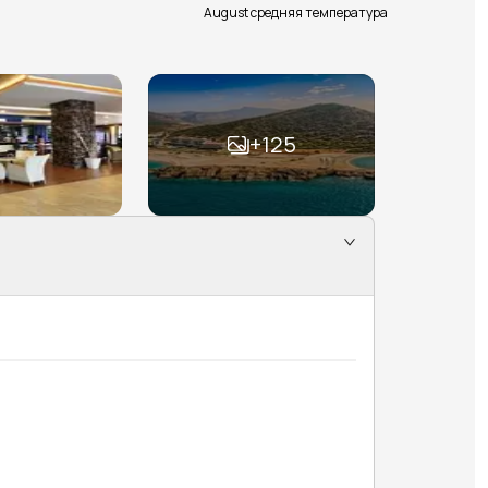
August средняя температура
+
125