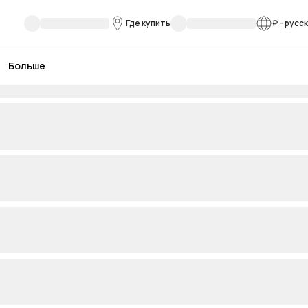
Где купить
₽
-
русс
Больше