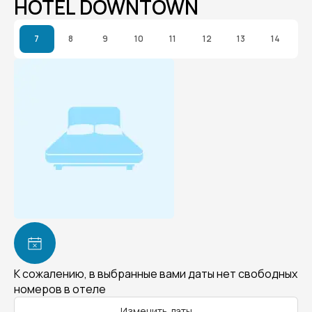
HOTEL DOWNTOWN
7
8
9
10
11
12
13
14
К сожалению, в выбранные вами даты нет свободных
номеров в отеле
Изменить даты