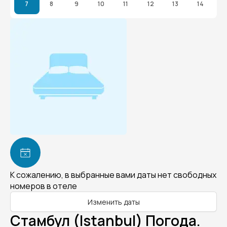
7
8
9
10
11
12
13
14
К сожалению, в выбранные вами даты нет свободных
номеров в отеле
Изменить даты
Стамбул (Istanbul) Погода.