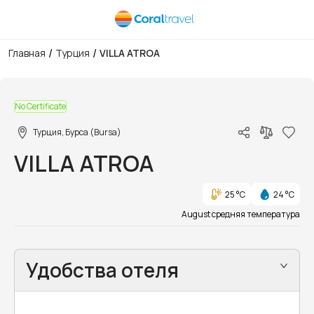
/
/
Главная
Турция
VILLA ATROA
1/17
No Certificate
Турция, Бурса (Bursa)
VILLA ATROA
25 °C
24 °C
August средняя температура
Удобства отеля