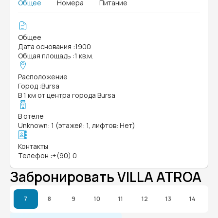
Общее
Номера
Питание
Общее
Дата основания
:
1900
Общая площадь
:
1 кв.м.
Расположение
Город
:
Bursa
В 1 км от центра города Bursa
В отеле
Unknown: 1 (этажей: 1, лифтов: Нет)
Контакты
Телефон
:
+(90) 0
Забронировать VILLA ATROA
7
8
9
10
11
12
13
14