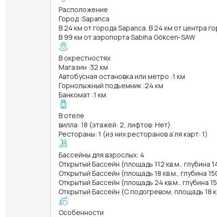
Расположение
Город
:
Sapanca
В 24 км от города Sapanca. В 24 км от центра г
В 99 км от аэропорта Sabiha Gökcen-SAW
В окрестностях
Магазин
:
32 км
Автобусная остановка или метро
:
1 км
Горнолыжный подъемник
:
24 км
Банкомат
:
1 км
В отеле
вилла: 18 (этажей: 2, лифтов: Нет)
Рестораны: 1 (из них ресторанов а’ля карт: 1)
Бассейны для взрослых: 4
Открытый Бассейн (площадь 112 кв.м., глубина 
Открытый Бассейн (площадь 18 кв.м., глубина 15
Открытый Бассейн (площадь 24 кв.м., глубина 1
Открытый Бассейн (С подогревом, площадь 18 кв
Особенности