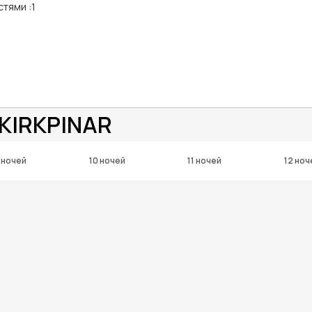
стями
:
1
 KIRKPINAR
 ночей
10 ночей
11 ночей
12 ноч