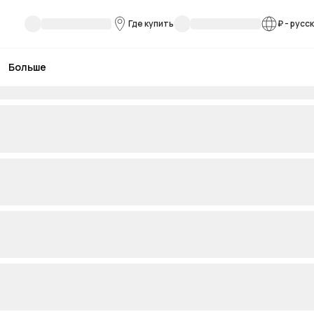
Где купить
₽
-
русс
Больше