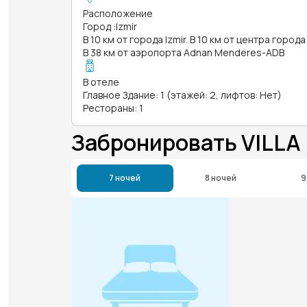
Расположение
Город
:
Izmir
В 10 км от города Izmir. В 10 км от центра города 
В 38 км от аэропорта Adnan Menderes-ADB
В отеле
Главное Здание: 1 (этажей: 2, лифтов: Нет)
Рестораны: 1
Забронировать VILLA
7 ночей
8 ночей
9