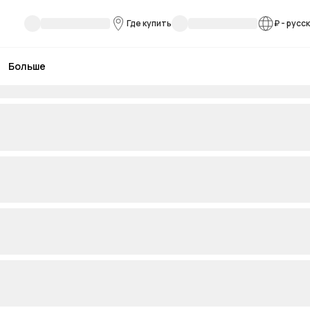
Где купить
₽
-
русс
Больше