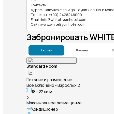
Контакты
Адрес
:
Camyuva mah. Aga Ceylan Cad. No:6 Kemer
Телефон
:
+(90) 2428246000
Email
:
info@whitelilyumhotel.com
Сайт
:
www.whitelilyumhotel.com
Забронировать WHITE
7 ночей
8 ночей
9
Standard Room
Питание и размещение
Все включено - Взрослых:2
18 - 22 кв.м.
3
Максимальное размещение
Кондиционер