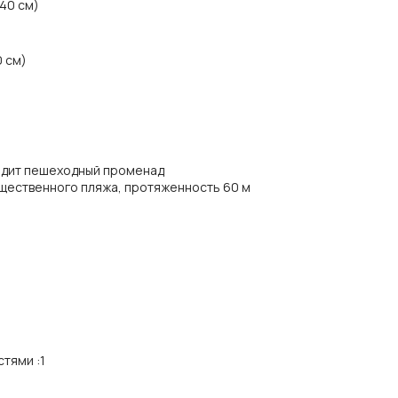
140 см)
0 см)
ходит пешеходный променад
щественного пляжа, протяженность 60 м
стями
:
1