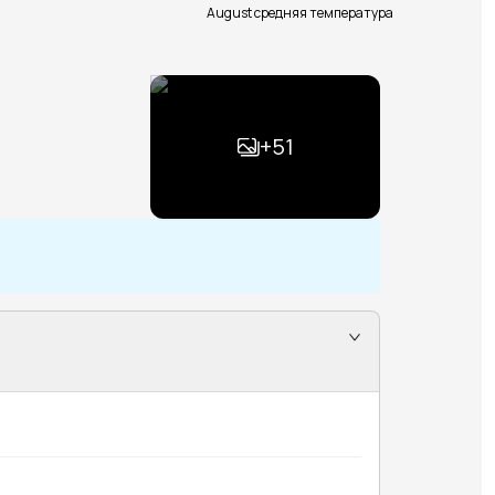
August средняя температура
+
51