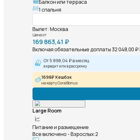
Балкон или терраса
1 спальня
Вылет
:
Москва
Цена от
169 863,41 ₽
Включая обязательные доплаты
32 048,00 ₽
От
5 898,04 ₽
в месяц
в кредит или в рассрочку
1698₽ Кешбэк
на карту CoralBonus
Large Room
Питание и размещение
Все включено - Взрослых:2