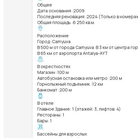
Общее
Дата основания
:
2009
Последняя реновация
:
2024 (Только в номерах
Общая площадь
:
6 250 кв.м.
Расположение
Город
:
Camyuva
В 500 м от города Camyuva. В 3 км от центра го
В 65 км от аэропорта Antalya-AYT
В окрестностях
Магазин
:
100 м
Автобусная остановка или метро
:
200 м
Горнолыжный подъемник
:
12 км
Банкомат
:
200 м
В отеле
Главное Здание: 1 (этажей: 3, лифтов: 4)
Рестораны: 1
Бары: 1
Бассейны для взрослых