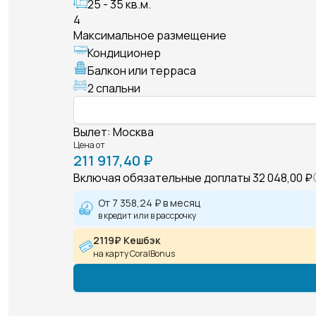
25 - 35 кв.м.
4
Максимальное размещение
Кондиционер
Балкон или терраса
2 спальни
Вылет
:
Москва
Цена от
211 917,40 ₽
Включая обязательные доплаты
32 048,00 ₽
От
7 358,24 ₽
в месяц
в кредит или в рассрочку
2119₽ Кешбэк
на карту CoralBonus