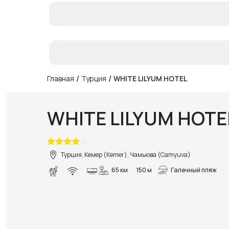
/
/
Главная
Турция
WHITE LILYUM HOTEL
WHITE LILYUM HOTE
Турция, Кемер (Kemer), Чамьюва (Camyuva)
65 км
150 м
Галечный пляж