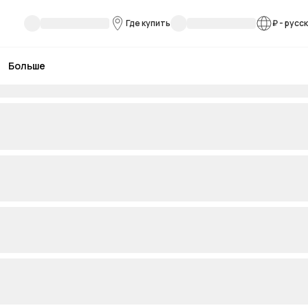
Где купить
₽
-
русс
Больше