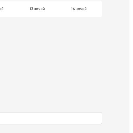
ей
13 ночей
14 ночей