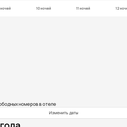
 ночей
10 ночей
11 ночей
12 ноч
вободных номеров в отеле
Изменить даты
года.