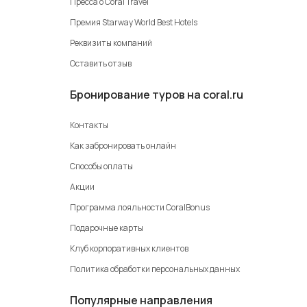
Пресса о Coral Travel
Премия Starway World Best Hotels
Реквизиты компаний
Оставить отзыв
Бронирование туров на coral.ru
Контакты
Как забронировать онлайн
Способы оплаты
Акции
Программа лояльности CoralBonus
Подарочные карты
Клуб корпоративных клиентов
Политика обработки персональных данных
Популярные направления