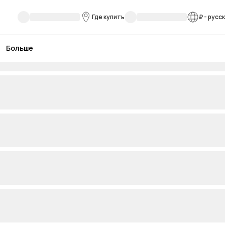
Где купить
₽
-
русс
Больше