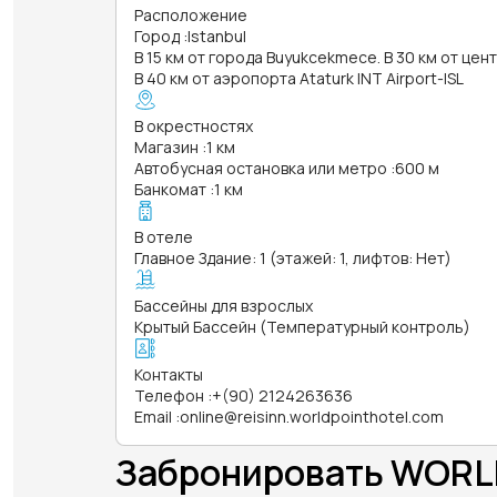
Расположение
Город
:
Istanbul
В 15 км от города Buyukcekmece. В 30 км от цент
В 40 км от аэропорта Ataturk INT Airport-ISL
В окрестностях
Магазин
:
1 км
Автобусная остановка или метро
:
600 м
Банкомат
:
1 км
В отеле
Главное Здание: 1 (этажей: 1, лифтов: Нет)
Бассейны для взрослых
Крытый Бассейн (Температурный контроль)
Контакты
Телефон
:
+(90) 2124263636
Email
:
online@reisinn.worldpointhotel.com
Забронировать WORLD