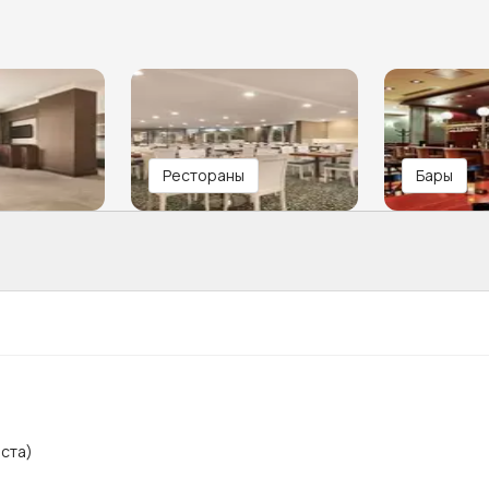
Рестораны
Бары
ста)