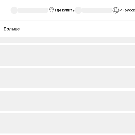
Где купить
₽
-
русс
Больше