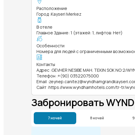
Расположение
Город
:
Kayseri Merkez
В отеле
Главное Здание: 1 (этажей: 1, лифтов: Нет)
Особенности
Номера для людей с ограниченными возможно
Контакты
Адрес
:
GEVHER NESIBE MAH. TEKIN SOK NO:2/WY
Телефон
:
+(90) 03522075000
Email
:
zeynep.canitez@wyndhamgrandkayseri.c
Сайт
:
https://www.wyndhamhotels.com/tr-tr/wyn
Забронировать WYND
7 ночей
8 ночей
9