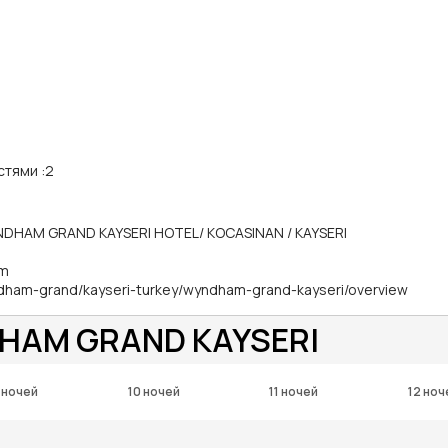
стями
:
2
NDHAM GRAND KAYSERI HOTEL/ KOCASINAN / KAYSERI
om
dham-grand/kayseri-turkey/wyndham-grand-kayseri/overview
HAM GRAND KAYSERI
 ночей
10 ночей
11 ночей
12 ноч