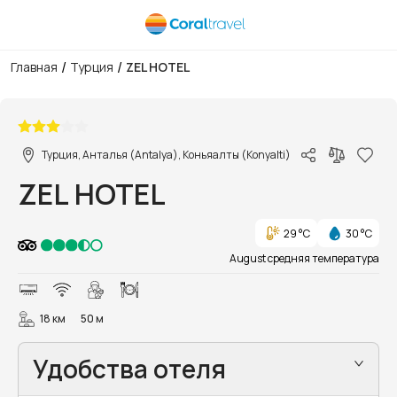
/
/
Главная
Турция
ZEL HOTEL
1/11
Турция, Анталья (Antalya), Коньяалты (Konyalti)
ZEL HOTEL
29 °C
30 °C
August средняя температура
18 км
50 м
Удобства отеля