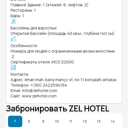
Главное Здание: 1 (этажей: 6, лифтов: 2)
Рестораны: 1
Бары: 1
Бассейны для взрослых
Открытый Бассейн (площадь 40 кв.м., глубина 140 см)
Особенности
Номера для людей с ограниченными возможностями
:
2
Сертификаты отеля
:
ИСО 22000
Контакты
Адрес
:
liman mah. barış manço st. no:11 konyaaltı antalya
Телефон
:
+(90) 2422594194
Email
:
info@zelhotel.com
Сайт
:
www.zelhotel.com
Забронировать ZEL HOTEL
7
8
9
10
11
12
13
14