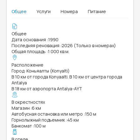
Общее
Услуги
Номера
Питание
Общее
Дата основания
:
1990
Последняя реновация
:
2026 (Только в номерах)
Общая площадь
:
1 000 кв.м.
Расположение
Город
:
Коньяалты (Konyalti)
В 10 км от города Konyaalti. В 10 км от центра города
Antalya
В 18 км от аэропорта Antalya-AYT
В окрестностях
Магазин
:
6 км
Автобусная остановка или метро
:
150 м
Горнолыжный подъемник
:
45 км
Банкомат
:
100 м
В отеле