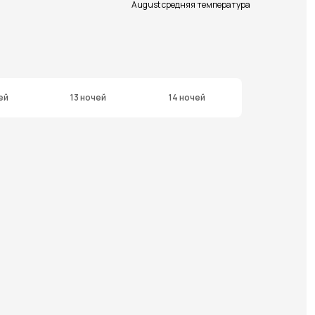
August средняя температура
ей
13 ночей
14 ночей