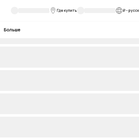
Где купить
₽
-
русс
Больше