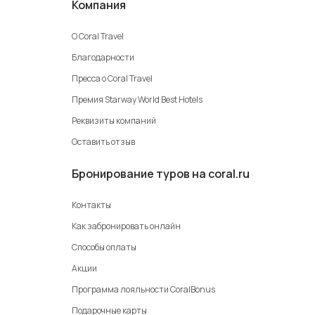
Компания
О Coral Travel
Благодарности
Пресса о Coral Travel
Премия Starway World Best Hotels
Реквизиты компаний
Оставить отзыв
Бронирование туров на coral.ru
Контакты
Как забронировать онлайн
Способы оплаты
Акции
Программа лояльности CoralBonus
Подарочные карты