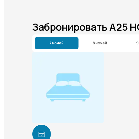
Забронировать A25 HO
7 ночей
8 ночей
9