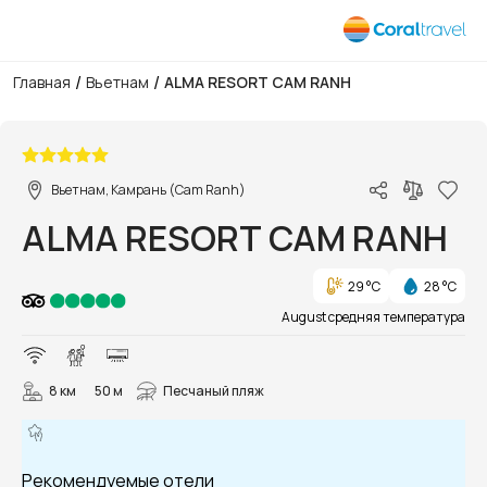
/
/
Главная
Вьетнам
ALMA RESORT CAM RANH
1/163
Вьетнам, Камрань (Cam Ranh)
ALMA RESORT CAM RANH
29 °C
28 °C
August средняя температура
8 км
50 м
Песчаный пляж
Рекомендуемые отели