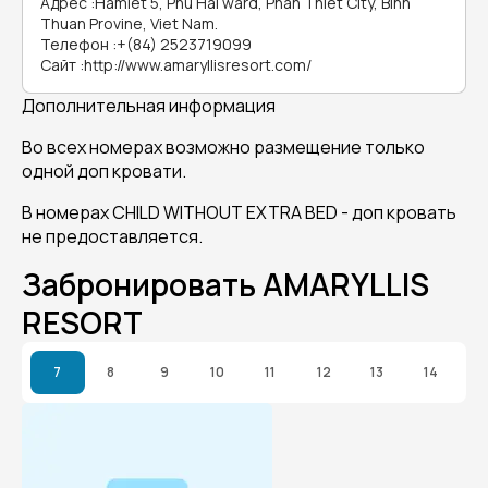
Адрес
:
Hamlet 5, Phu Hai ward, Phan Thiet City, Binh
Thuan Provine, Viet Nam.
Телефон
:
+(84) 2523719099
Сайт
:
http://www.amaryllisresort.com/
Дополнительная информация
Во всех номерах возможно размещение только
одной доп кровати.
В номерах CHILD WITHOUT EXTRA BED - доп кровать
не предоставляется.
Забронировать AMARYLLIS
RESORT
7
8
9
10
11
12
13
14