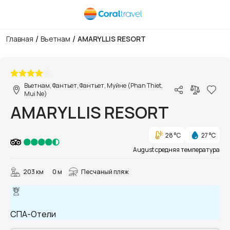
/
/
Главная
Вьетнам
AMARYLLIS RESORT
1/15
Вьетнам, Фантьет, Фантьет, Муйне (Phan Thiet,
Mui Ne)
AMARYLLIS RESORT
28 °C
27 °C
August средняя температура
203 км
0 м
Песчаный пляж
СПА-Отели