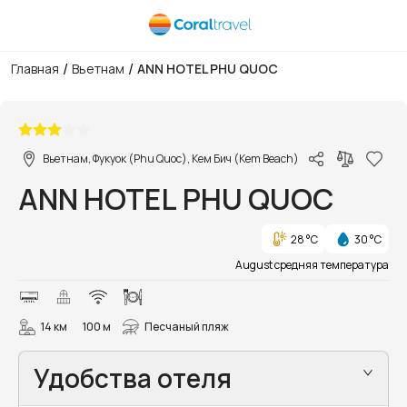
/
/
Главная
Вьетнам
ANN HOTEL PHU QUOC
1/14
Вьетнам, Фукуок (Phu Quoc), Кем Бич (Kem Beach)
ANN HOTEL PHU QUOC
28 °C
30 °C
August средняя температура
14 км
100 м
Песчаный пляж
Удобства отеля