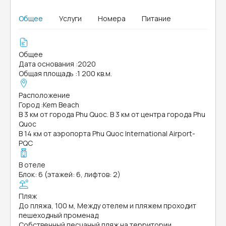
Общее
Услуги
Номера
Питание
Общее
Дата основания
:
2020
Общая площадь
:
1 200 кв.м.
Расположение
Город
:
Kem Beach
В 3 км от города Phu Quoc. В 3 км от центра города Phu
Quoc
В 14 км от аэропорта Phu Quoc International Airport-
PQC
В отеле
Блок: 6 (этажей: 6, лифтов: 2)
Пляж
До пляжа, 100 м, Между отелем и пляжем проходит
пешеходный променад
Собственный песчаный пляж на территории