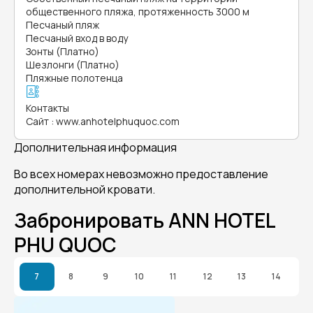
общественного пляжа, протяженность 3000 м
Песчаный пляж
Песчаный вход в воду
Зонты (Платно)
Шезлонги (Платно)
Пляжные полотенца
Контакты
Сайт
:
www.anhotelphuquoc.com
Дополнительная информация
Во всех номерах невозможно предоставление
дополнительной кровати.
Забронировать ANN HOTEL
PHU QUOC
7
8
9
10
11
12
13
14