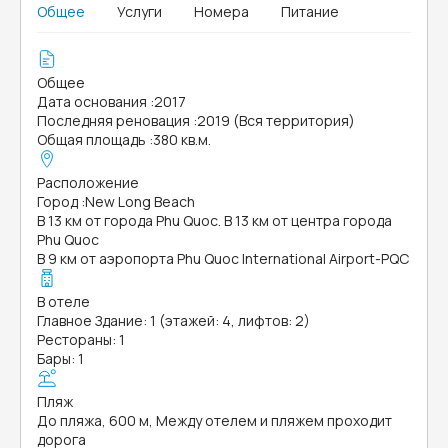
Общее
Услуги
Номера
Питание
Общее
Дата основания
:
2017
Последняя реновация
:
2019 (Вся территория)
Общая площадь
:
380 кв.м.
Расположение
Город
:
New Long Beach
В 13 км от города Phu Quoc. В 13 км от центра города
Phu Quoc
В 9 км от аэропорта Phu Quoc International Airport-PQC
В отеле
Главное Здание: 1 (этажей: 4, лифтов: 2)
Рестораны: 1
Бары: 1
Пляж
До пляжа, 600 м, Между отелем и пляжем проходит
дорога