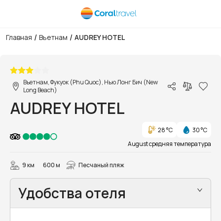
/
/
Главная
Вьетнам
AUDREY HOTEL
1/18
Вьетнам, Фукуок (Phu Quoc), Нью Лонг Бич (New
Long Beach)
AUDREY HOTEL
28 °C
30 °C
August средняя температура
9 км
600 м
Песчаный пляж
Удобства отеля