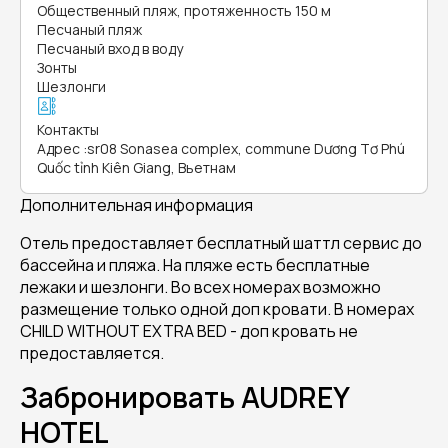
Общественный пляж, протяженность 150 м
Песчаный пляж
Песчаный вход в воду
Зонты
Шезлонги
Контакты
Адрес
:
sr08 Sonasea complex, commune Dương Tơ Phú
Quốc tỉnh Kiên Giang, Вьетнам
Дополнительная информация
Отель предоставляет бесплатный шаттл сервис до
бассейна и пляжа. На пляже есть бесплатные
лежаки и шезлонги. Во всех номерах возможно
размещение только одной доп кровати. В номерах
CHILD WITHOUT EXTRA BED - доп кровать не
предоставляется.
Забронировать AUDREY
HOTEL