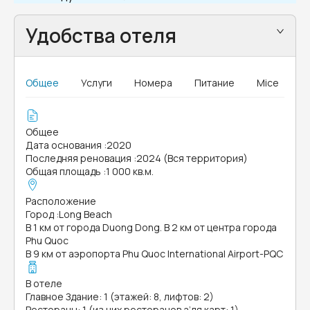
Удобства отеля
Общее
Услуги
Номера
Питание
Mice
Общее
Дата основания
:
2020
Последняя реновация
:
2024 (Вся территория)
Общая площадь
:
1 000 кв.м.
Расположение
Город
:
Long Beach
В 1 км от города Duong Dong. В 2 км от центра города
Phu Quoc
В 9 км от аэропорта Phu Quoc International Airport-PQC
В отеле
Главное Здание: 1 (этажей: 8, лифтов: 2)
Рестораны: 1 (из них ресторанов а’ля карт: 1)