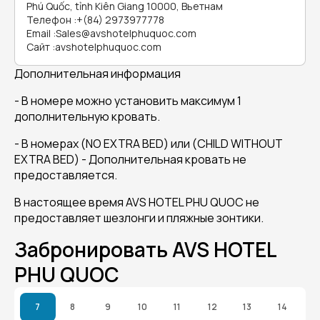
Phú Quốc, tỉnh Kiên Giang 10000, Вьетнам
Телефон
:
+(84) 2973977778
Email
:
Sales@avshotelphuquoc.com
Сайт
:
avshotelphuquoc.com
Дополнительная информация
- В номере можно установить максимум 1
дополнительную кровать.
- В номерах (NO EXTRA BED) или (CHILD WITHOUT
EXTRA BED) - Дополнительная кровать не
предоставляется.
В настоящее время AVS HOTEL PHU QUOC не
предоставляет шезлонги и пляжные зонтики.
Забронировать AVS HOTEL
PHU QUOC
7
8
9
10
11
12
13
14