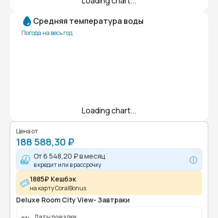
Loading chart...
Средняя температура воды
Погода на весь год
Loading chart...
Цена от
188 588,30 ₽
От
6 548,20 ₽
в месяц
в кредит или в рассрочку
1885₽ Кешбэк
на карту CoralBonus
Deluxe Room City View- Завтраки
Даты поездки