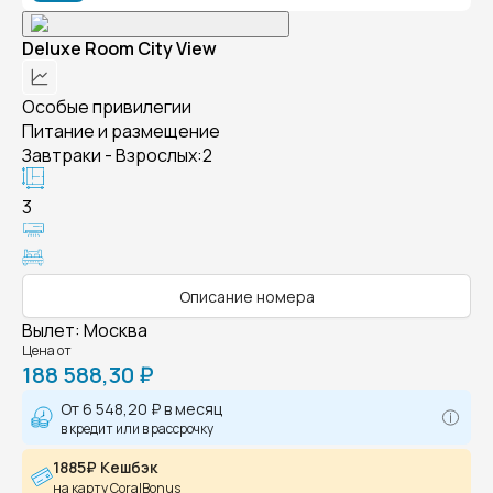
Deluxe Room City View
Особые привилегии
Питание и размещение
Завтраки - Взрослых:2
3
Описание номера
Вылет
:
Москва
Цена от
188 588,30 ₽
От
6 548,20 ₽
в месяц
в кредит или в рассрочку
1885₽ Кешбэк
на карту CoralBonus