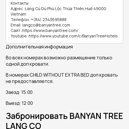
Контакты
Адрес
:
Làng Cù Dù Phú Lộc Thừa Thiên Huế 49000
Vietnam
Телефон
:
+(84) 2343695888
Email
:
langco@banyantree.com
Сайт
:
https://www.banyantree.com/
Youtube
:
https://www.youtube.com/c/BanyanTreeHotels
Дополнительная информация
Во всех номерах возможно размещение только
одной доп кровати.
В номерах CHILD WITHOUT EXTRA BED доп кровать
не предоставляется.
Заезд: 15:00
Выезд: 12:00
Забронировать BANYAN TREE
LANG CO