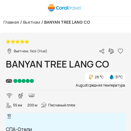
/
/
Главная
Вьетнам
BANYAN TREE LANG CO
1/108
Вьетнам, Хюэ (Hue)
BANYAN TREE LANG CO
28 °C
31 °C
August средняя температура
55 км
200 м
Песчаный пляж
СПА-Отели