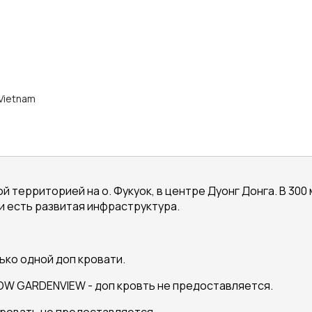
 Vietnam
й территорией на о. Фукуок, в центре Дуонг Донга. В 300
и есть развитая инфраструктура.
ко одной доп кровати.
OW GARDENVIEW - доп кровть не предоставляется.
кровать не предоставляется.