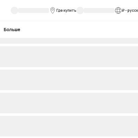
Где купить
₽
-
русс
Больше