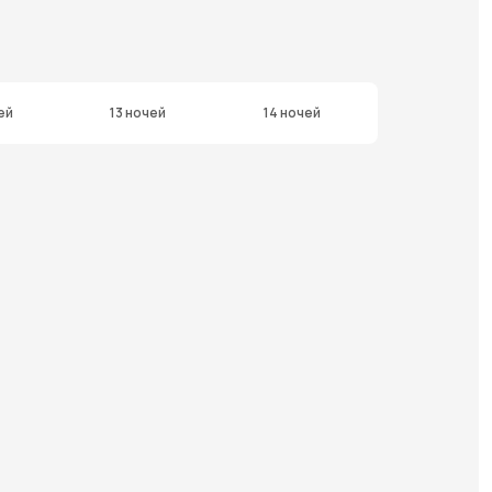
ей
13 ночей
14 ночей