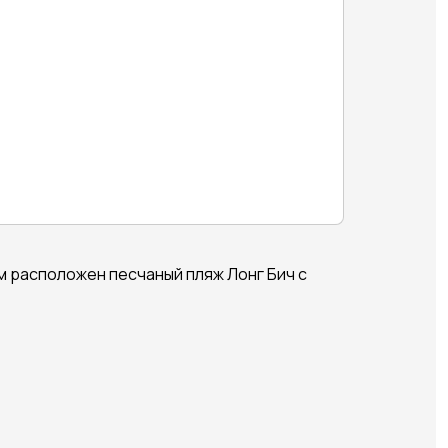
 м расположен песчаный пляж Лонг Бич с