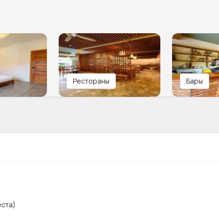
Рестораны
Бары
еста)