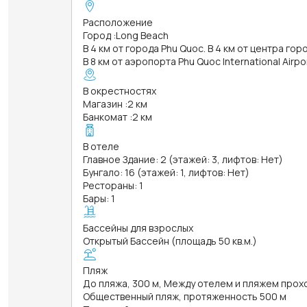
Расположение
Город
:
Long Beach
В 4 км от города Phu Quoc. В 4 км от центра гор
В 8 км от аэропорта Phu Quoc International Airp
В окрестностях
Магазин
:
2 км
Банкомат
:
2 км
В отеле
Главное Здание: 2 (этажей: 3, лифтов: Нет)
Бунгало: 16 (этажей: 1, лифтов: Нет)
Рестораны: 1
Бары: 1
Бассейны для взрослых
Открытый Бассейн (площадь 50 кв.м.)
Пляж
До пляжа, 300 м, Между отелем и пляжем прох
Общественный пляж, протяженность 500 м