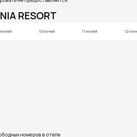
INIA RESORT
 ночей
10 ночей
11 ночей
12 ноч
вободных номеров в отеле