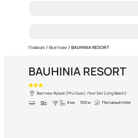
/
/
Главная
Вьетнам
BAUHINIA RESORT
BAUHINIA RESORT
Вьетнам, Фукуок (Phu Quoc), Лонг Бич (Long Beach)
8 км
300 м
Песчаный пляж