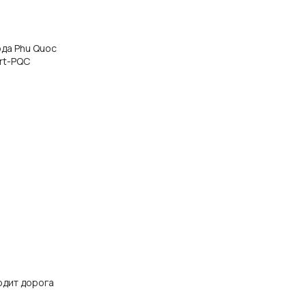
ода Phu Quoc
ort-PQC
одит дорога