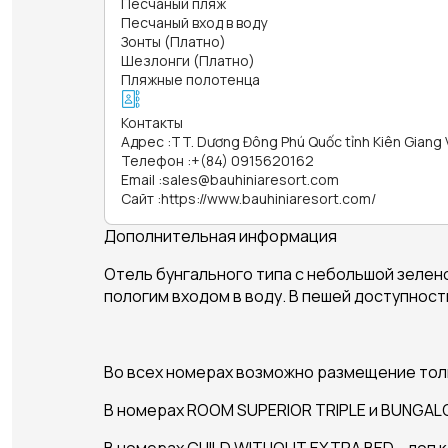
Песчаный пляж
Песчаный вход в воду
Зонты (Платно)
Шезлонги (Платно)
Пляжные полотенца
Контакты
Адрес
:
TT. Dương Đông Phú Quốc tỉnh Kiên Giang
Телефон
:
+(84) 0915620162
Email
:
sales@bauhiniaresort.com
Сайт
:
https://www.bauhiniaresort.com/
Дополнительная информация
Отель бунгального типа с небольшой зелено
пологим входом в воду. В пешей доступност
Во всех номерах возможно размещение толь
В номерах ROOM SUPERIOR TRIPLE и BUNGAL
В номерах CHILD WITHOUT EXTRA BED - доп 