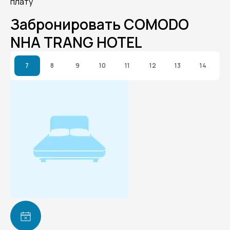
плату
Забронировать COMODO
NHA TRANG HOTEL
7
8
9
10
11
12
13
14