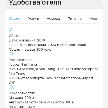
Удобства отеля
Общее
Услуги
Номера
Питание
Mice
Общее
Дата основания
:
2018
Последняя реновация
:
2024 (Вся территория)
Общая площадь
:
850 кв.м.
Расположение
Город
:
Nha Trang
В 250 м от города Nha Trang. В 250 м от центра города
Nha Trang
В 25 км от аэропорта Cam Ranh International Airport-
CXR
В окрестностях
Магазин
:
500 м
Автобусная остановка или метро
:
100 м
Банкомат
:
100 м