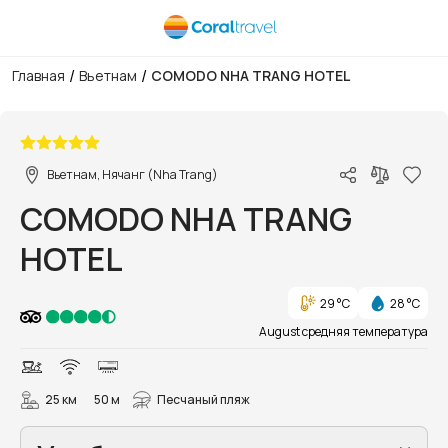
/
/
Главная
Вьетнам
COMODO NHA TRANG HOTEL
1/181
Вьетнам, Нячанг (Nha Trang)
COMODO NHA TRANG
HOTEL
29 °C
28 °C
August средняя температура
25 км
50 м
Песчаный пляж