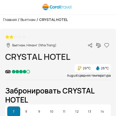
/
/
Главная
Вьетнам
CRYSTAL HOTEL
1/1
Вьетнам, Нячанг (Nha Trang)
CRYSTAL HOTEL
29 °C
28 °C
August средняя температура
Забронировать CRYSTAL
HOTEL
7
8
9
10
11
12
13
14