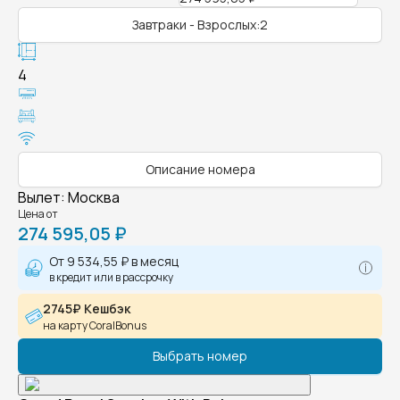
Завтраки - Взрослых:2
4
Описание номера
Вылет
:
Москва
Цена от
274 595,05 ₽
От
9 534,55 ₽
в месяц
в кредит или в рассрочку
2745₽ Кешбэк
на карту CoralBonus
Выбрать номер