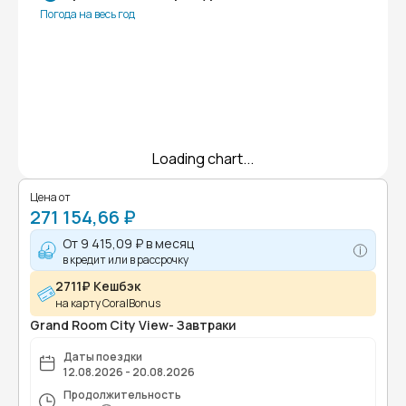
Погода на весь год
Loading chart...
Цена от
271 154,66 ₽
От
9 415,09 ₽
в месяц
в кредит или в рассрочку
2711₽ Кешбэк
на карту CoralBonus
Grand Room City View- Завтраки
Даты поездки
12.08.2026 - 20.08.2026
Продолжительность