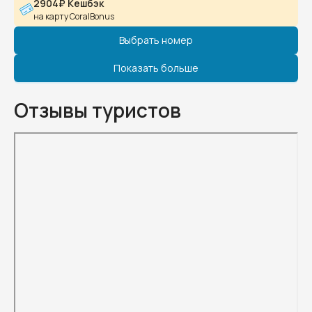
2904₽ Кешбэк
на карту CoralBonus
Выбрать номер
Показать больше
Отзывы туристов