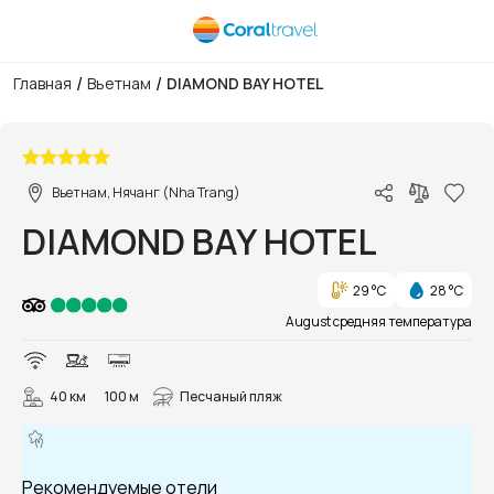
/
/
Главная
Вьетнам
DIAMOND BAY HOTEL
1/143
Вьетнам, Нячанг (Nha Trang)
DIAMOND BAY HOTEL
29 °C
28 °C
August средняя температура
40 км
100 м
Песчаный пляж
Рекомендуемые отели