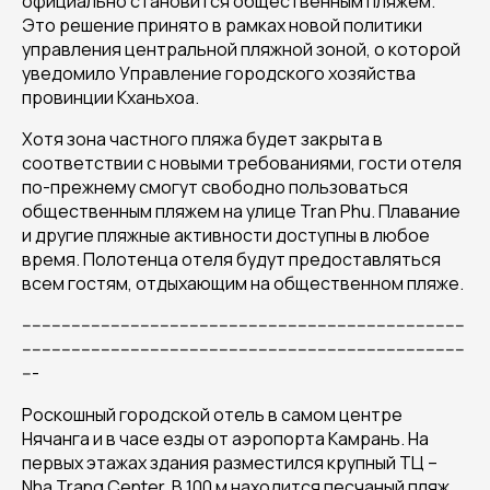
официально становится общественным пляжем.
Это решение принято в рамках новой политики
управления центральной пляжной зоной, о которой
уведомило Управление городского хозяйства
провинции Кханьхоа.
Хотя зона частного пляжа будет закрыта в
соответствии с новыми требованиями, гости отеля
по-прежнему смогут свободно пользоваться
общественным пляжем на улице Tran Phu. Плавание
и другие пляжные активности доступны в любое
время. Полотенца отеля будут предоставляться
всем гостям, отдыхающим на общественном пляже.
------------------------------------------------------------------------------------------
------------------------------------------------------------------------------------------
---
Роскошный городской отель в самом центре
Нячанга и в часе езды от аэропорта Камрань. На
первых этажах здания разместился крупный ТЦ –
Nha Trang Center. В 100 м находится песчаный пляж.