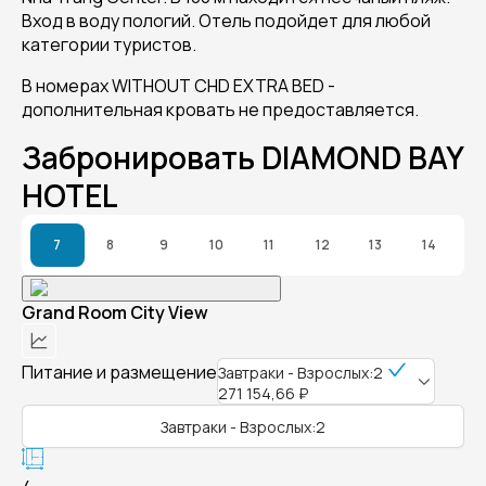
Вход в воду пологий. Отель подойдет для любой
категории туристов.
В номерах WITHOUT CHD EXTRA BED -
дополнительная кровать не предоставляется.
Забронировать DIAMOND BAY
HOTEL
7
8
9
10
11
12
13
14
Grand Room City View
Питание и размещение
Завтраки - Взрослых:2
271 154,66 ₽
Завтраки - Взрослых:2