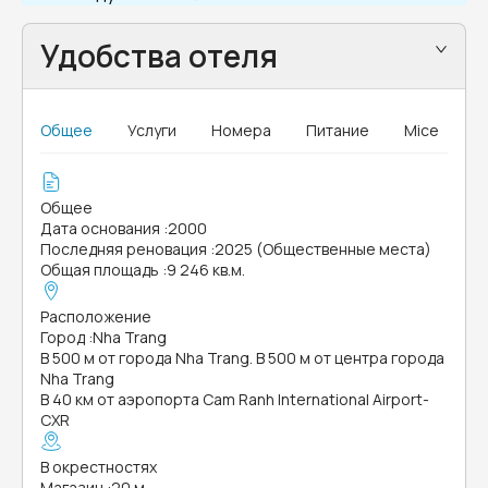
Удобства отеля
Общее
Услуги
Номера
Питание
Mice
Общее
Дата основания
:
2000
Последняя реновация
:
2025 (Общественные места)
Общая площадь
:
9 246 кв.м.
Расположение
Город
:
Nha Trang
В 500 м от города Nha Trang. В 500 м от центра города
Nha Trang
В 40 км от аэропорта Cam Ranh International Airport-
CXR
В окрестностях
Магазин
:
20 м