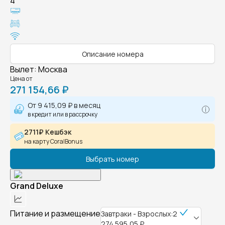
4
Описание номера
Вылет
:
Москва
Цена от
271 154,66 ₽
От
9 415,09 ₽
в месяц
в кредит или в рассрочку
2711₽ Кешбэк
на карту CoralBonus
Выбрать номер
Grand Deluxe
Питание и размещение
Завтраки - Взрослых:2
274 595,05 ₽