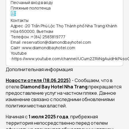
Песчаный вход в воду
Пляжные полотенца
Контакты
Адрес
:
20 Trần Phú Lộc Thọ Thành phố Nha Trang Khánh
Hòa 650000, Вьетнам
Телефон
:
+(84) 2583819777
Email
:
reservation@diamondbayhotel.com
Сайт
:
www.diamondbayhotel.com
Youtube
:
https://www.youtube.com/channel/UCum2ZRiiNgAuidHkP4so
Дополнительная информация
Новости отеля (18.06.2025)
- Сообщаем, что в
отеле
Diamond Bay Hotel Nha Trang
прекращается
предоставление услуг на частном пляже. Данное
изменение связано с последними обновлениями
политики местных властей.
Начиная с
1 июля 2025 года
, прибрежная
территория непосредственно перед отелем