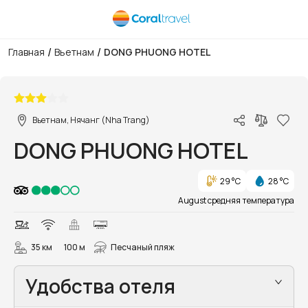
/
/
Главная
Вьетнам
DONG PHUONG HOTEL
1/13
Вьетнам, Нячанг (Nha Trang)
DONG PHUONG HOTEL
29 °C
28 °C
August средняя температура
35 км
100 м
Песчаный пляж
Удобства отеля