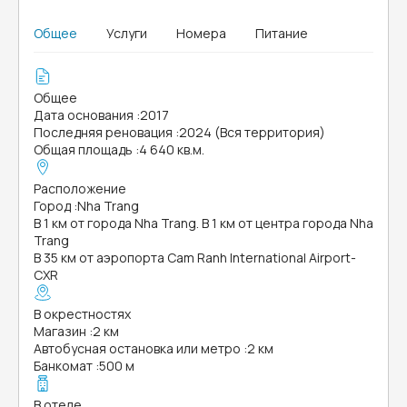
Общее
Услуги
Номера
Питание
Общее
Дата основания
:
2017
Последняя реновация
:
2024 (Вся территория)
Общая площадь
:
4 640 кв.м.
Расположение
Город
:
Nha Trang
В 1 км от города Nha Trang. В 1 км от центра города Nha
Trang
В 35 км от аэропорта Cam Ranh International Airport-
CXR
В окрестностях
Магазин
:
2 км
Автобусная остановка или метро
:
2 км
Банкомат
:
500 м
В отеле