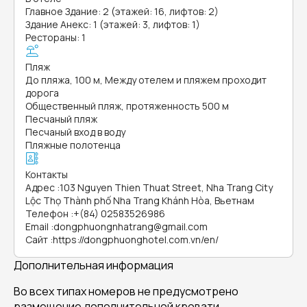
Главное Здание: 2 (этажей: 16, лифтов: 2)
Здание Анекс: 1 (этажей: 3, лифтов: 1)
Рестораны: 1
Пляж
До пляжа, 100 м, Между отелем и пляжем проходит
дорога
Общественный пляж, протяженность 500 м
Песчаный пляж
Песчаный вход в воду
Пляжные полотенца
Контакты
Адрес
:
103 Nguyen Thien Thuat Street, Nha Trang City
Lộc Thọ Thành phố Nha Trang Khánh Hòa, Вьетнам
Телефон
:
+(84) 02583526986
Email
:
dongphuongnhatrang@gmail.com
Сайт
:
https://dongphuonghotel.com.vn/en/
Дополнительная информация
Во всех типах номеров не предусмотрено
размещение дополнительной кровати.