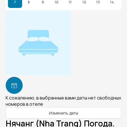
7
8
9
10
11
12
13
14
К сожалению, в выбранные вами даты нет свободных
номеров в отеле
Изменить даты
Нячанг (Nha Trang) Погода.