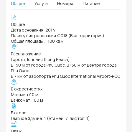
Общее
Услуги
Номера
Питание
Общее
Дата основания
:
2014
Последняя реновация
:
2018 (Вся территория)
Общая площадь
:
1 100 кв.м.
Расположение
Город
:
Лонг Бич (Long Beach)
В 150 м от города Phu Quoc. В 150 м от центра города
Phu Quoc
В 7 км от аэропорта Phu Quoc International Airport-PQC
В окрестностях
Магазин
:
10 м
Банкомат
:
100 м
В отеле
Главное Здание: 1 (этажей: 7, лифтов: 1)
Пляж