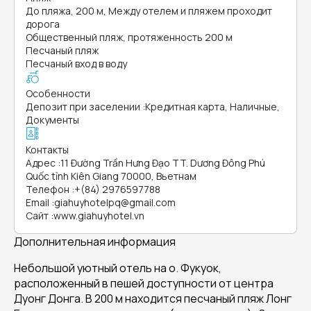
До пляжа, 200 м, Между отелем и пляжем проходит
дорога
Общественный пляж, протяженность 200 м
Песчаный пляж
Песчаный вход в воду
Особенности
Депозит при заселении
:
Кредитная карта, Наличные,
Документы
Контакты
Адрес
:
11 Đường Trần Hưng Đạo TT. Dương Đông Phú
Quốc tỉnh Kiên Giang 70000, Вьетнам
Телефон
:
+(84) 2976597788
Email
:
giahuyhotelpq@gmail.com
Сайт
:
www.giahuyhotel.vn
Дополнительная информация
Небольшой уютный отель на о. Фукуок,
расположенный в пешей доступности от центра
Дуонг Донга. В 200 м находится песчаный пляж Лонг