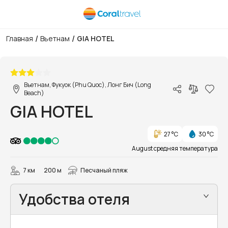
/
/
Главная
Вьетнам
GIA HOTEL
1/23
Вьетнам, Фукуок (Phu Quoc), Лонг Бич (Long
Beach)
GIA HOTEL
27 °C
30 °C
August средняя температура
7 км
200 м
Песчаный пляж
Удобства отеля