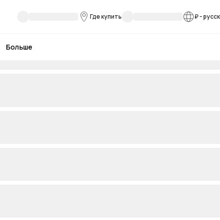
Где купить
₽
-
русс
Больше