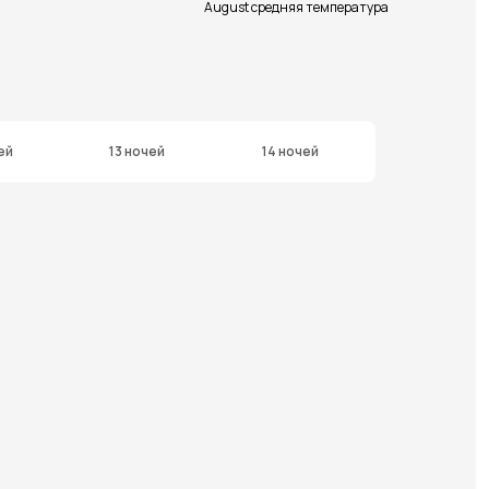
August средняя температура
ей
13 ночей
14 ночей