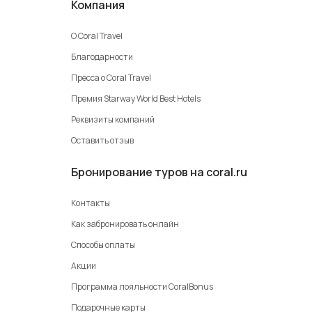
Компания
О Coral Travel
Благодарности
Пресса о Coral Travel
Премия Starway World Best Hotels
Реквизиты компаний
Оставить отзыв
Бронирование туров на coral.ru
Контакты
Как забронировать онлайн
Способы оплаты
Акции
Программа лояльности CoralBonus
Подарочные карты