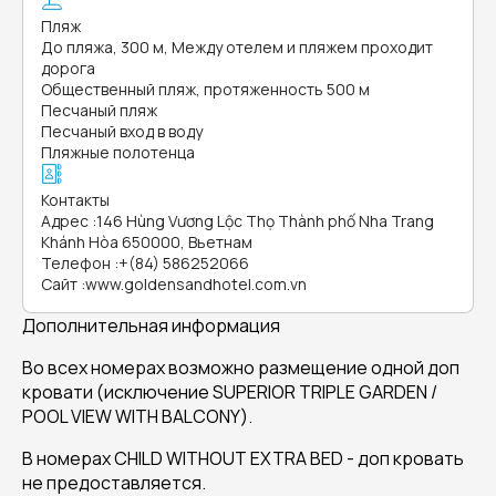
Пляж
До пляжа, 300 м, Между отелем и пляжем проходит
дорога
Общественный пляж, протяженность 500 м
Песчаный пляж
Песчаный вход в воду
Пляжные полотенца
Контакты
Адрес
:
146 Hùng Vương Lộc Thọ Thành phố Nha Trang
Khánh Hòa 650000, Вьетнам
Телефон
:
+(84) 586252066
Сайт
:
www.goldensandhotel.com.vn
Дополнительная информация
Во всех номерах возможно размещение одной доп
кровати (исключение SUPERIOR TRIPLE GARDEN /
POOL VIEW WITH BALCONY).
В номерах CHILD WITHOUT EXTRA BED - доп кровать
не предоставляется.