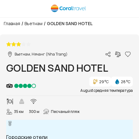
/
/
Главная
Вьетнам
GOLDEN SAND HOTEL
1/13
Вьетнам, Нячанг (Nha Trang)
GOLDEN SAND HOTEL
29 °C
28 °C
August средняя температура
35 км
300 м
Песчаный пляж
Городские отели