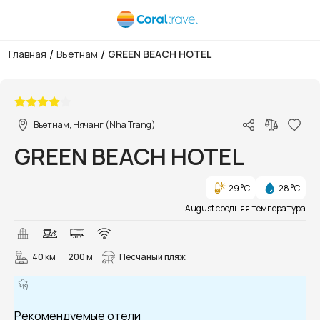
/
/
Главная
Вьетнам
GREEN BEACH HOTEL
1/85
Вьетнам, Нячанг (Nha Trang)
GREEN BEACH HOTEL
29 °C
28 °C
August средняя температура
40 км
200 м
Песчаный пляж
Рекомендуемые отели