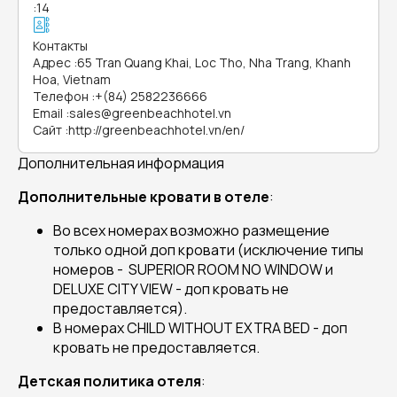
:
14
Контакты
Адрес
:
65 Tran Quang Khai, Loc Tho, Nha Trang, Khanh
Hoa, Vietnam
Телефон
:
+(84) 2582236666
Email
:
sales@greenbeachhotel.vn
Сайт
:
http://greenbeachhotel.vn/en/
Дополнительная информация
Дополнительные кровати в отеле
:
Во всех номерах возможно размещение
только одной доп кровати (исключение типы
номеров - SUPERIOR ROOM NO WINDOW и
DELUXE CITY VIEW - доп кровать не
предоставляется).
В номерах CHILD WITHOUT EXTRA BED - доп
кровать не предоставляется.
Детская политика отеля
: