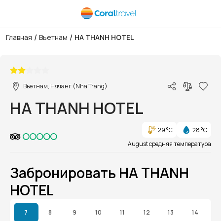
/
/
Главная
Вьетнам
HA THANH HOTEL
1/1
Вьетнам, Нячанг (Nha Trang)
HA THANH HOTEL
29 °C
28 °C
August средняя температура
Забронировать HA THANH
HOTEL
7
8
9
10
11
12
13
14