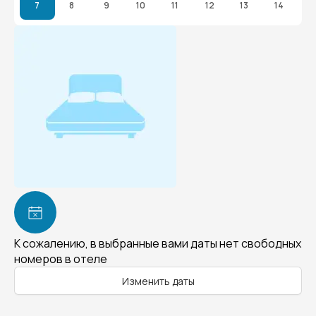
7
8
9
10
11
12
13
14
К сожалению, в выбранные вами даты нет свободных
номеров в отеле
Изменить даты