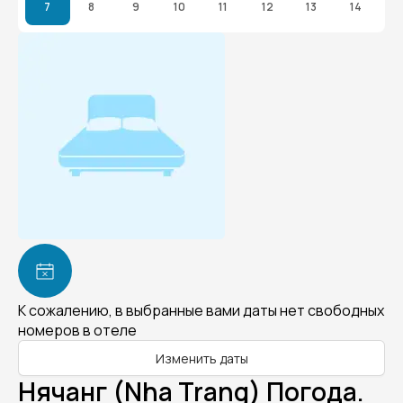
7
8
9
10
11
12
13
14
К сожалению, в выбранные вами даты нет свободных
номеров в отеле
Изменить даты
Нячанг (Nha Trang) Погода.