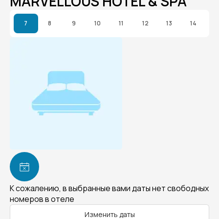
MARVELLOUS HOTEL & SPA
7
8
9
10
11
12
13
14
К сожалению, в выбранные вами даты нет свободных
номеров в отеле
Изменить даты