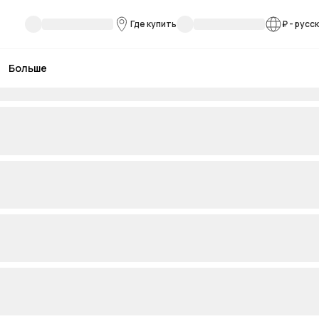
Где купить
₽
-
русс
Больше