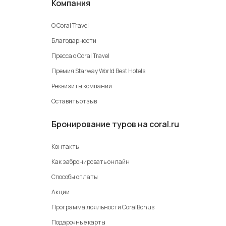
Компания
О Coral Travel
Благодарности
Пресса о Coral Travel
Премия Starway World Best Hotels
Реквизиты компаний
Оставить отзыв
Бронирование туров на coral.ru
Контакты
Как забронировать онлайн
Способы оплаты
Акции
Программа лояльности CoralBonus
Подарочные карты