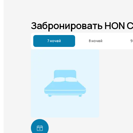
Забронировать HON 
7 ночей
8 ночей
9