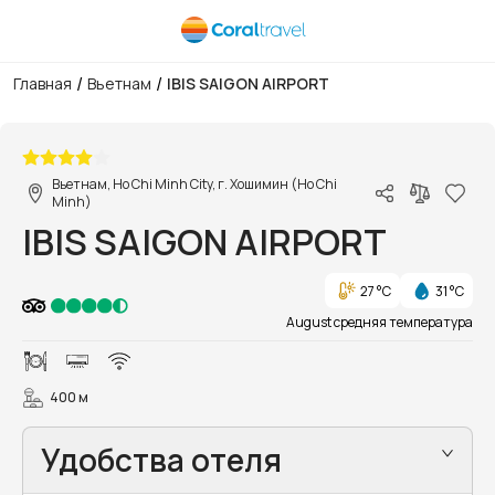
/
/
Главная
Вьетнам
IBIS SAIGON AIRPORT
1/15
Вьетнам, Ho Chi Minh City, г. Хошимин (Ho Chi
Minh)
IBIS SAIGON AIRPORT
27 °C
31 °C
August средняя температура
400 м
Удобства отеля