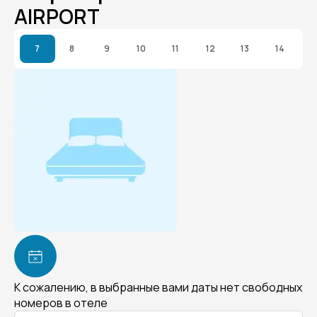
AIRPORT
7
8
9
10
11
12
13
14
К сожалению, в выбранные вами даты нет свободных
номеров в отеле