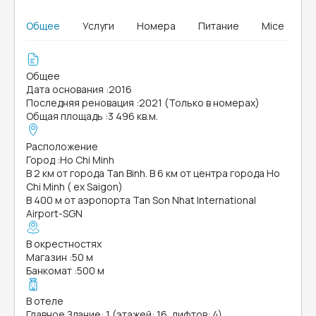
Общее
Услуги
Номера
Питание
Mice
Общее
Дата основания
:
2016
Последняя реновация
:
2021 (Только в номерах)
Общая площадь
:
3 496 кв.м.
Расположение
Город
:
Ho Chi Minh
В 2 км от города Tan Binh. В 6 км от центра города Ho
Chi Minh ( ex Saigon)
В 400 м от аэропорта Tan Son Nhat International
Airport-SGN
В окрестностях
Магазин
:
50 м
Банкомат
:
500 м
В отеле
Главное Здание: 1 (этажей: 16, лифтов: 4)