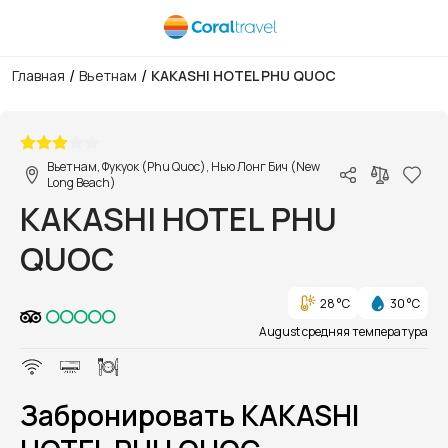
/
/
Главная
Вьетнам
KAKASHI HOTEL PHU QUOC
1/1
Вьетнам, Фукуок (Phu Quoc), Нью Лонг Бич (New
Long Beach)
KAKASHI HOTEL PHU
QUOC
28 °C
30 °C
August средняя температура
Забронировать KAKASHI