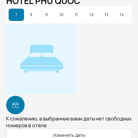
HOTEL PHU QUOC
7
8
9
10
11
12
13
14
К сожалению, в выбранные вами даты нет свободных
номеров в отеле
Изменить даты