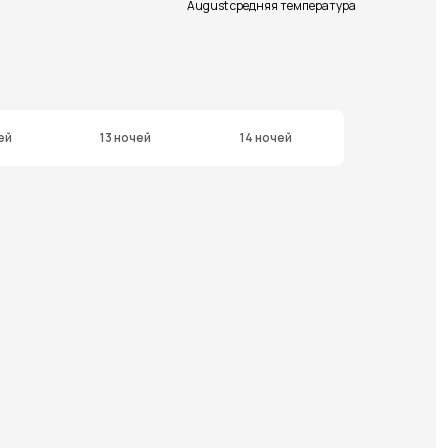
August средняя температура
ей
13 ночей
14 ночей