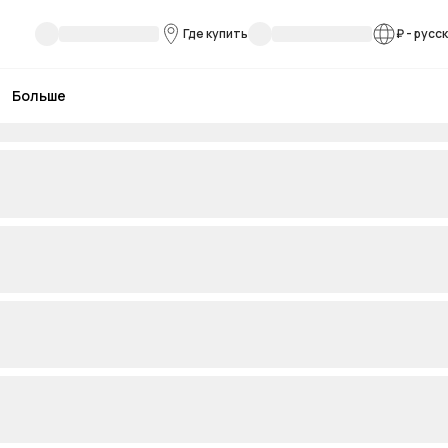
Где купить
₽
-
русс
Больше