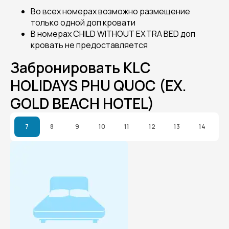
Во всех номерах возможно размещение
только одной доп кровати
В номерах CHILD WITHOUT EXTRA BED доп
кровать не предоставляется
Забронировать KLC
HOLIDAYS PHU QUOC (EX.
GOLD BEACH HOTEL)
7
8
9
10
11
12
13
14