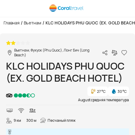
/
/
Главная
Вьетнам
KLC HOLIDAYS PHU QUOC (EX. GOLD BEACH
1/24
Вьетнам, Фукуок (Phu Quoc), Лонг Бич (Long
Beach)
KLC HOLIDAYS PHU QUOC
(EX. GOLD BEACH HOTEL)
27 °C
30 °C
August средняя температура
9 км
300 м
Песчаный пляж