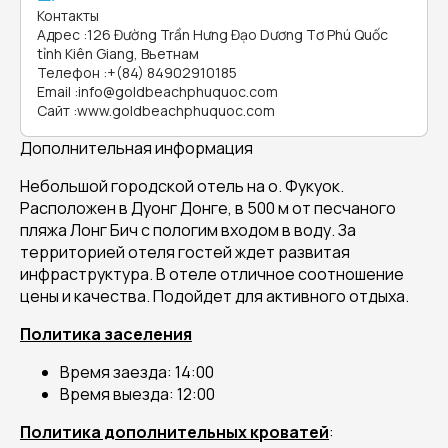
Контакты
Адрес
:
126 Đường Trần Hưng Đạo Dương Tơ Phú Quốc
tỉnh Kiên Giang, Вьетнам
Телефон
:
+(84) 84902910185
Email
:
info@goldbeachphuquoc.com
Сайт
:
www.goldbeachphuquoc.com
Дополнительная информация
Небольшой городской отель на о. Фукуок.
Расположен в Дуонг Донге, в 500 м от песчаного
пляжа Лонг Бич с пологим входом в воду. За
территорией отеля гостей ждет развитая
инфраструктура. В отеле отличное соотношение
цены и качества. Подойдет для активного отдыха.
Политика заселения
Время заезда: 14:00
Время выезда: 12:00
Политика дополнительных кроватей
: